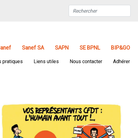
anef
Sanef SA
SAPN
SE BPNL
BIP&GO
s pratiques
Liens utiles
Nous contacter
Adhérer