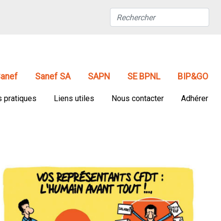
anef
Sanef SA
SAPN
SE BPNL
BIP&GO
s pratiques
Liens utiles
Nous contacter
Adhérer