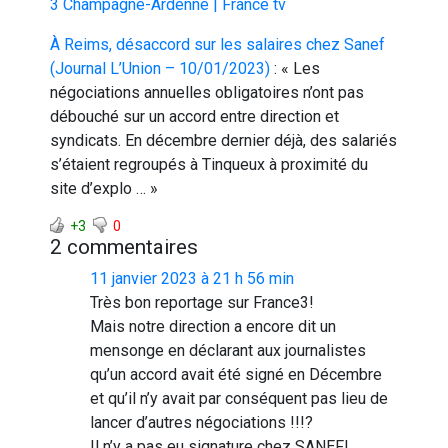
3 Champagne-Ardenne | France tv
À Reims, désaccord sur les salaires chez Sanef
(Journal L’Union – 10/01/2023)
: « Les
négociations annuelles obligatoires n’ont pas
débouché sur un accord entre direction et
syndicats. En décembre dernier déjà, des salariés
s’étaient regroupés à Tinqueux à proximité du
site d’explo … »
+3
0
2 commentaires
11 janvier 2023 à 21 h 56 min
Très bon reportage sur France3!
Mais notre direction a encore dit un
mensonge en déclarant aux journalistes
qu’un accord avait été signé en Décembre
et qu’il n’y avait par conséquent pas lieu de
lancer d’autres négociations !!!?
Il n’y a pas eu signature chez SANEF!